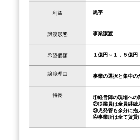
黒字
利益
事業譲渡
譲渡形態
１億円～１．５億円
希望価額
譲渡理由
事業の選択と集中の
特長
①経営陣の現場への
②従業員は全員継続
③児発管も余分に抱
④事業所は全て賃貸