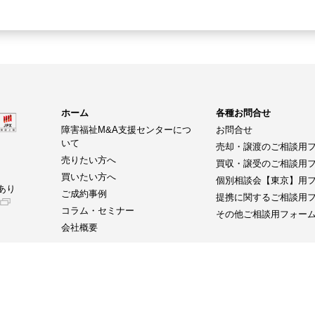
ホーム
各種お問合せ
障害福祉M&A支援センターにつ
お問合せ
いて
売却・譲渡のご相談用
売りたい方へ
買収・譲受のご相談用
買いたい方へ
個別相談会【東京】用
あり
ご成約事例
提携に関するご相談用
コラム・セミナー
その他ご相談用フォー
会社概要
当社が主催する展示会
【介護・医療・健康分野】
【IT・DX分野】