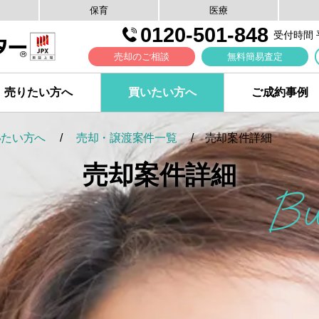
保育
医療
0120-501-848
受付時間 平日
売却のご相談
無料簡易査定
売りたい方へ
買いたい方へ
ご成約事例
いたい方へ
売却・譲渡案件一覧
売却案件詳細
売却案件詳細