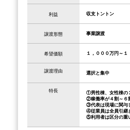
収支トントン
利益
事業譲渡
譲渡形態
１，０００万円～１
希望価額
譲渡理由
選択と集中
特長
①男性棟、女性棟の
②稼働率が４割～６
③代表は現場に関与
④従業員は全員引継
⑤利用者は区分の重