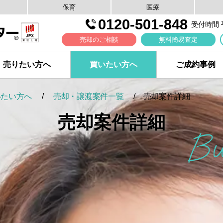
保育
医療
0120-501-848
受付時間 平日
売却のご相談
無料簡易査定
売りたい方へ
買いたい方へ
ご成約事例
いたい方へ
売却・譲渡案件一覧
売却案件詳細
売却案件詳細