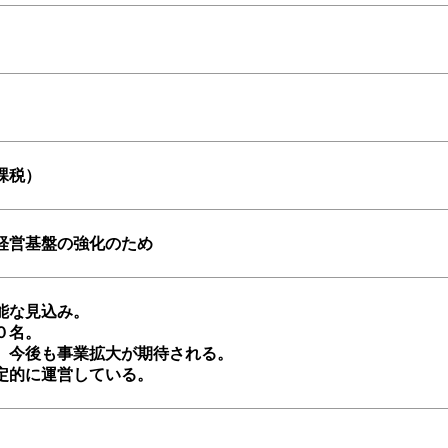
課税）
経営基盤の強化のため
能な見込み。
０名。
、今後も事業拡大が期待される。
定的に運営している。