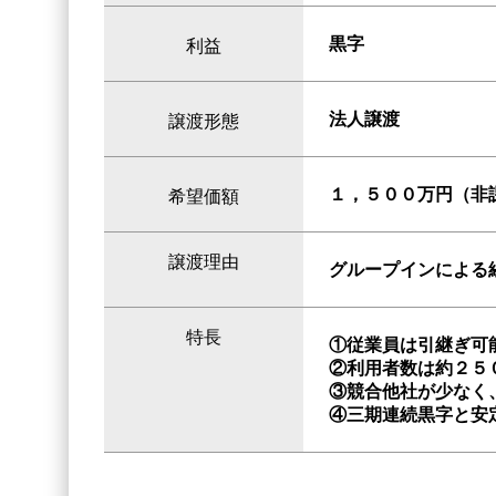
黒字
利益
法人譲渡
譲渡形態
１，５００万円（非
希望価額
譲渡理由
グループインによる
特長
①従業員は引継ぎ可
②利用者数は約２５
③競合他社が少なく
④三期連続黒字と安