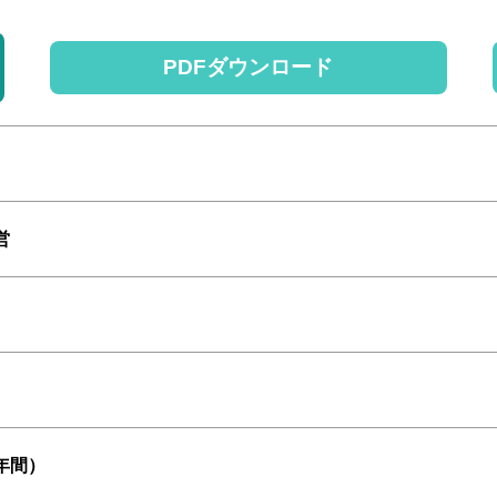
PDFダウンロード
営
年間）