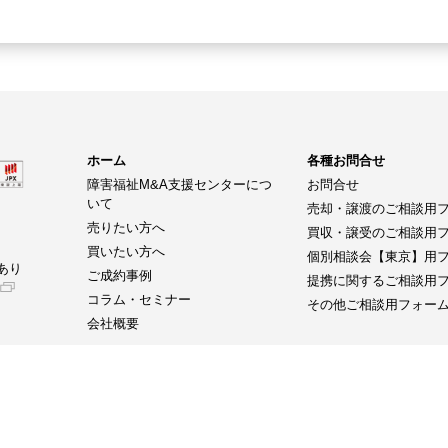
ホーム
各種お問合せ
障害福祉M&A支援センターにつ
お問合せ
いて
売却・譲渡のご相談用
売りたい方へ
買収・譲受のご相談用
買いたい方へ
個別相談会【東京】用
あり
ご成約事例
提携に関するご相談用
コラム・セミナー
その他ご相談用フォー
会社概要
当社が主催する展示会
【介護・医療・健康分野】
【IT・DX分野】