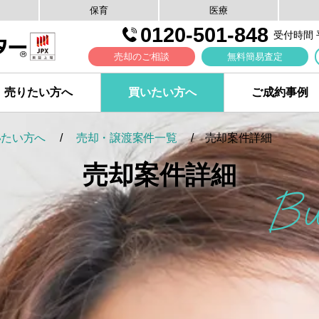
保育
医療
0120-501-848
受付時間 平日
売却のご相談
無料簡易査定
売りたい方へ
買いたい方へ
ご成約事例
いたい方へ
売却・譲渡案件一覧
売却案件詳細
売却案件詳細