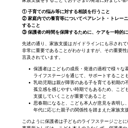
家族支援をすることでお子さまの発達に好ましい影
① 子育ての悩み等に対する相談を行うこと
② 家庭内での養育等についてペアレント・トレー
すること
③ 保護者の時間を保障するために、ケアを一時的
先述の通り、家族支援はガイドラインにも示されて
非常に重要であることがわかりますが、その重要性
言及されています。
保護者はこどもの成長・発達の過程で様々な
ライフステージを通じて、サポートすること
乳幼児期は親が障害のある子を育てる初期の
孤立感を感じやすい時期でもあるため、こど
支援していくことが重要であること
思春期になると、こども本人が意見を表明し
年代に応じた親子の関係性を踏まえた家族支
このように保護者は子どものライフステージごとに