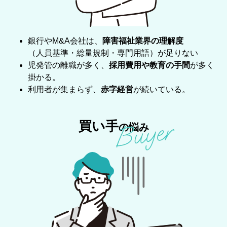
神奈川県 児童発達支援・放課後等
2026-07-09
売却案件を更新いたしました。新着案件は1件ござ
2026-06-18
1円
デイサ…
います。
銀行やM&A会社は、
障害福祉業界の理解度
（人員基準・総量規制・専門用語）が足りない
2026-06-18
千葉県 就労継続支援Ｂ型事業所
1,000万円
2026-07-02
売却案件を更新いたしました。新着案件は2件ござ
児発管の離職が多く、
採用費用や教育の手間
が多く
います。
掛かる。
2026-06-18
東京都 児童発達支援
無償
利用者が集まらず、
赤字経営
が続いている。
2026-06-29
コラム「共同生活援助の事業価値と承継戦略への影
響」を掲載しました。
北海道 放課後等デイサービス２拠
2026-06-18
6,000万円
点
買い手
の悩み
2026-06-29
コラム「共同生活援助事業所におけるBCPの運営指
導で確認される実務ポイントと今後の運用につい
2026-06-18
東京都 障がいグループホーム
1円
て」を掲載しました。
2026-06-11
岐阜県 相談支援事業所の運営
1,500万円
2026-06-25
売却案件を更新いたしました。新着案件は3件ござ
います。
2026-06-18
売却案件を更新いたしました。新着案件は9件ござ
います。