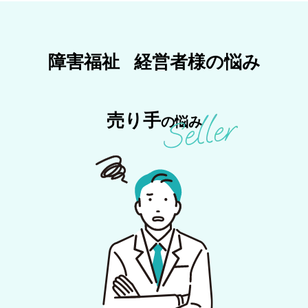
長野県 就労Ｂ、就労移行支援の運
2026-07-30
コラム「障がい福祉サービスの指導監査が強化へ｜
2026-07-02
応相談
営
事業者に求められる今後の対応と、自主点検の確認
ポイント」を掲載しました。
2026-07-02
三重県 日中一時支援
400万円
障害福祉 経営者様の悩み
2026-07-30
コラム「処遇改善加算Q&A第1版で確認したい、障
がい福祉事業所の大事なポイント」を掲載しまし
大阪府 障がいグループホーム（多
2026-06-25
700万円
た。
機能型…
売り手
の悩み
2026-07-30
売却案件を更新いたしました。新着案件は6件ござ
大阪府 放課後等デイ・児童発達支
2026-06-25
1.3億円
います。
援・就…
2026-07-23
売却案件を更新いたしました。新着案件は2件ござ
2026-06-25
愛媛県 就労継続支援Ｂ型の運営
5億円
います。
2026-06-18
大阪府 障害ＧＨの運営
1円
2026-07-22
コラム「骨太の方針2026が示す障害福祉業界の転換
点～人材不足・業界再編時代にM&Aが経営戦略とな
埼玉県 放課後等デイサービス・児
る理由～」を掲載しました。
2026-06-18
1円
童発達…
2026-07-16
売却案件を更新いたしました。新着案件は2件ござ
2026-06-18
兵庫県 放課後等デイサービス
800万円
います。