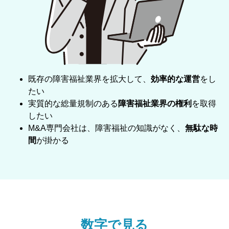
2026-06-11
売却案件を更新いたしました。新着案件は2件ござ
います。
2026-06-04
売却案件を更新いたしました。新着案件は11件ござ
います。
既存の障害福祉業界を拡大して、
効率的な運営
をし
たい
2026-05-29
コラム「“基本報酬減”時代の障がい福祉経営 加算
実質的な総量規制のある
障害福祉業界の権利
を取得
戦略とM&Aの重要性」を掲載しました。
したい
M&A専門会社は、障害福祉の知識がなく、
無駄な時
2026-05-29
コラム「障害福祉サービス事業所における情報公表
間
が掛かる
制度について」を掲載しました。
2026-05-28
売却案件を更新いたしました。新着案件は6件ござ
います。
2026-05-21
売却案件を更新いたしました。新着案件は5件ござ
います。
数字で見る