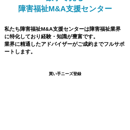
障害福祉M&A支援センター
2026-05-14
売却案件を更新いたしました。新着案件は9件ござ
います。
2026-04-30
コラム
「【令和8年度最新】知らないと危険な制度
私たち障害福祉M&A支援センターは障害福祉業界
変更―障がい福祉報酬改定で何が変わるのか？今後
に特化しており経験・知識が豊富です。
の経営と新規参入戦略―」
を掲載しました。
業界に精通したアドバイザーがご成約までフルサポ
ートします。
2026-04-30
コラム
「障がい福祉サービス事業所様における主な
減算の内容について」
を掲載しました。
買い手ニーズ登録
2026-04-30
売却案件を更新いたしました。新着案件は3件ござ
19,000
います。
社以上