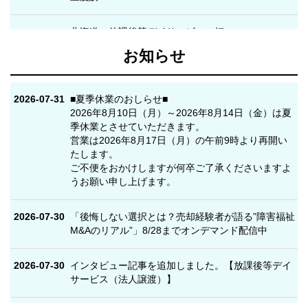
北海道 放課後等デイサービス、短
2026-07-30
6,500万円
期入所…
お知らせ
2026-07-23
京都府 障害ＧＨ２拠点の運営
8,000万円
2026-07-31
■夏季休業のおしらせ■
2026年8月10日（月）～2026年8月14日（金）は夏
大阪府 放課後等デイサービス・児
2026-07-23
2.5億円
季休業とさせていただきます。
童発達…
営業は2026年8月17日（月）の午前9時より再開い
たします。
大阪府 共生型地域密着デイ・障が
ご不便をおかけしますが何卒ご了承くださいますよ
2026-07-16
150万円
いグル…
うお願い申し上げます。
大阪府 障害グループホーム １拠
2026-07-30
「後悔しない選択とは？売却経験者が語る”障害福祉
2026-07-16
1円
点
M&Aのリアル”」8/28までオンデマンド配信中
茨城県 放課後等デイサービスの運
2026-07-30
インタビュー記事を追加しました。【放課後等デイ
2026-07-09
1,100万円
営
サービス（法人譲渡）】