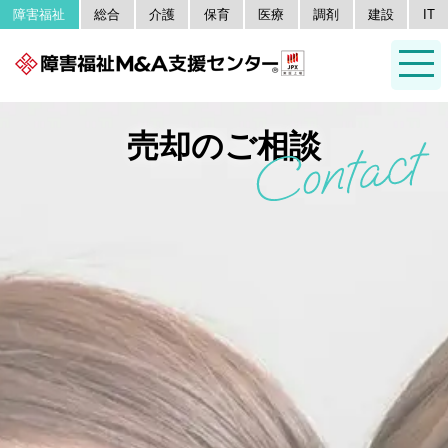
障害福祉
総合
介護
保育
医療
調剤
建設
IT
売却のご相談