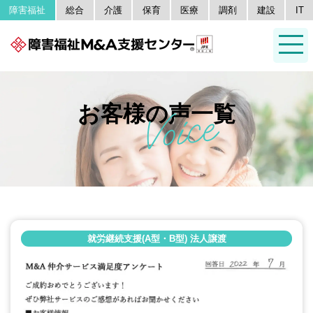
障害福祉
総合
介護
保育
医療
調剤
建設
IT
お客様の声一覧
就労継続支援(A型・B型) 法人譲渡