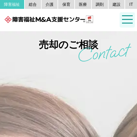
障害福祉
総合
介護
保育
医療
調剤
建設
IT
売却のご相談