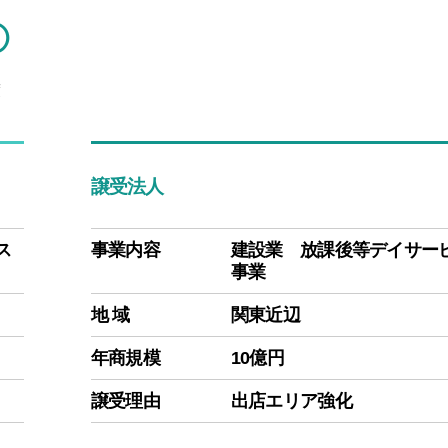
①
渡
譲受法人
ス
事業内容
建設業 放課後等デイサー
事業
地 域
関東近辺
年商規模
10億円
譲受理由
出店エリア強化