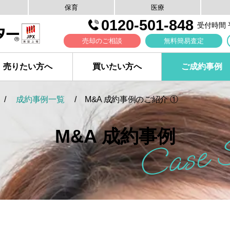
保育
医療
0120-501-848
受付時間 平日
売却のご相談
無料簡易査定
売りたい方へ
買いたい方へ
ご成約事例
成約事例一覧
M&A 成約事例のご紹介 ①
M&A 成約事例