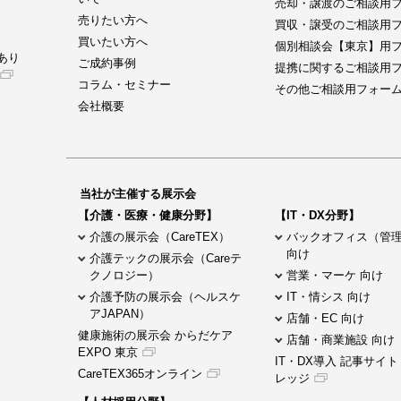
売却・譲渡のご相談用
売りたい方へ
買収・譲受のご相談用
買いたい方へ
個別相談会【東京】用
あり
ご成約事例
提携に関するご相談用
コラム・セミナー
その他ご相談用フォー
会社概要
当社が主催する展示会
【介護・医療・健康分野】
【IT・DX分野】
介護の展示会（CareTEX）
バックオフィス（管
向け
介護テックの展示会（Careテ
クノロジー）
営業・マーケ 向け
介護予防の展示会（ヘルスケ
IT・情シス 向け
アJAPAN）
店舗・EC 向け
健康施術の展示会 からだケア
店舗・商業施設 向け
EXPO 東京
IT・DX導入 記事サイト
CareTEX365オンライン
レッジ