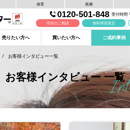
保育
医療
0120-501-848
受付時間 平日
売却のご相談
無料簡易査定
売りたい方へ
買いたい方へ
ご成約事例
お客様インタビュー一覧
お客様インタビュー 一覧