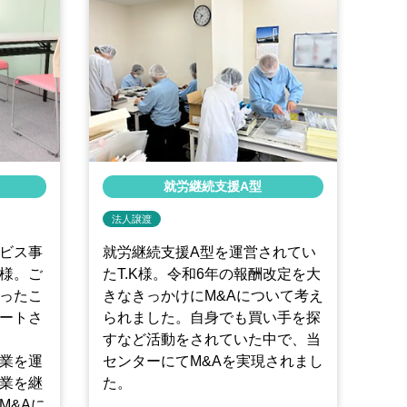
就労継続支援A型
法人譲渡
ビス事
就労継続支援A型を運営されてい
様。ご
たT.K様。令和6年の報酬改定を大
ったこ
きなきっかけにM&Aについて考え
ートさ
られました。自身でも買い手を探
すなど活動をされていた中で、当
業を運
センターにてM&Aを実現されまし
業を継
た。
M&Aに