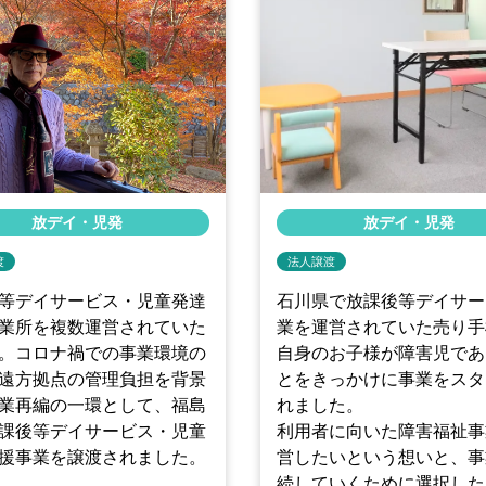
放デイ・児発
放デイ・児発
渡
法人譲渡
等デイサービス・児童発達
石川県で放課後等デイサー
業所を複数運営されていた
業を運営されていた売り手
。コロナ禍での事業環境の
自身のお子様が障害児であ
遠方拠点の管理負担を背景
とをきっかけに事業をスタ
業再編の一環として、福島
れました。
課後等デイサービス・児童
利用者に向いた障害福祉事
援事業を譲渡されました。
営したいという想いと、事
続していくために選択した