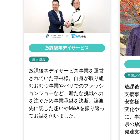
放課後等デイサービス
法人譲渡
放課後等デイサービス事業を運営
事業譲
されていた平林様。自身が取り組
むおむつ事業やパリでのファッシ
放課後
ョンショーなど、新たな挑戦へ力
支援事
を注ぐため事業承継を決断。譲渡
安富様
先に託した想いやM&Aを振り返っ
変化や
てお話を伺いました。
に、事
県の放
発達支