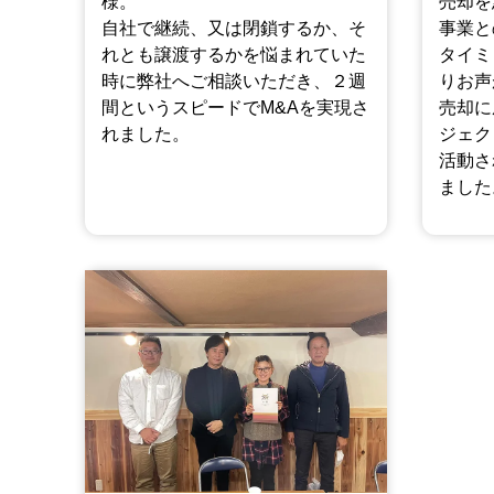
様。
売却を
自社で継続、又は閉鎖するか、そ
事業と
れとも譲渡するかを悩まれていた
タイミ
時に弊社へご相談いただき、２週
りお声
間というスピードでM&Aを実現さ
売却に
れました。
ジェク
活動さ
ました