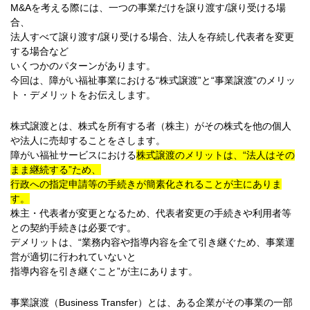
M&Aを考える際には、一つの事業だけを譲り渡す/譲り受ける場
合、
法人すべて譲り渡す/譲り受ける場合、法人を存続し代表者を変更
する場合など
いくつかのパターンがあります。
今回は、障がい福祉事業における“株式譲渡”と“事業譲渡”のメリッ
ト・デメリットをお伝えします。
株式譲渡とは、株式を所有する者（株主）がその株式を他の個人
や法人に売却することをさします。
障がい福祉サービスにおける
株式譲渡のメリットは、“法人はその
まま継続する”ため、
行政への指定申請等の手続きが簡素化されることが主にありま
す。
株主・代表者が変更となるため、代表者変更の手続きや利用者等
との契約手続きは必要です。
デメリットは、“業務内容や指導内容を全て引き継ぐため、事業運
営が適切に行われていないと
指導内容を引き継ぐこと”が主にあります。
事業譲渡（Business Transfer）とは、ある企業がその事業の一部