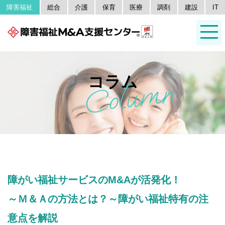
障害福祉
総合
介護
保育
医療
調剤
建設
IT
コラム
障がい福祉サービスのM&Aが活発化！
～Ｍ＆Ａの方法とは？～障がい福祉特有の注
意点を解説