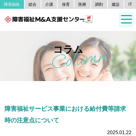
障害福祉
総合
介護
保育
医療
調剤
建設
IT
コラム
障害福祉サービス事業における給付費等請求
時の注意点について
2025.01.22