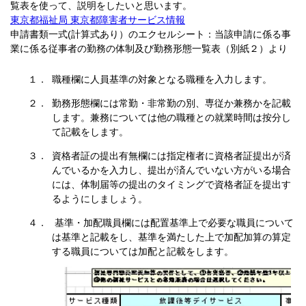
覧表を使って、説明をしたいと思います。
東京都福祉局 東京都障害者サービス情報
申請書類一式(計算式あり）のエクセルシート：当該申請に係る事
業に係る従事者の勤務の体制及び勤務形態一覧表（別紙２）より
職種欄に人員基準の対象となる職種を入力します。
勤務形態欄には常勤・非常勤の別、専従か兼務かを記載
します。兼務については他の職種との就業時間は按分し
て記載をします。
資格者証の提出有無欄には指定権者に資格者証提出が済
んでいるかを入力し、提出が済んでいない方がいる場合
には、体制届等の提出のタイミングで資格者証を提出す
るようにしましょう。
基準・加配職員欄には配置基準上で必要な職員について
は基準と記載をし、基準を満たした上で加配加算の算定
する職員については加配と記載をします。