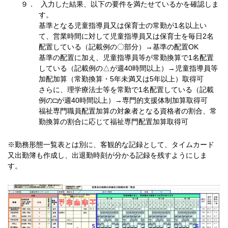
入力した結果、以下の要件を満たせているかを確認しま
す。
基準となる児童指導員又は保育士の常勤が1名以上い
て、営業時間に対して児童指導員又は保育士を毎日2名
配置している（記載例の〇部分）→基準の配置OK
基準の配置に加え、児童指導員等が常勤換算で1名配置
している（記載例の△が週40時間以上）→児童指導員等
加配加算（常勤換算・5年未満又は5年以上）取得可
さらに、理学療法士等を常勤で1名配置している（記載
例の□が週40時間以上）→専門的支援体制加算取得可
福祉専門職員配置加算の対象者となる資格者の割合、常
勤換算の割合に応じて福祉専門配置加算取得可
※勤務形態一覧表とは別に、客観的な記録として、タイムカード
又出勤簿も作成し、出退勤時刻が分かる記録を残すようにしま
す。