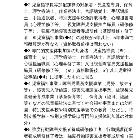
◆2 児童指導員等加配加算の対象者：児童指導員、保育
士、理学療法士、作業療法士、言語聴覚士、手話通訳
士、手話通訳者、特別支援学校免許取得者、心理担当職
員（心理学修了等）、視覚障害児支援担当職員（研修修
了等）、強度行動障害支援者養成研修（基礎研修）修了
者 ※児童福祉事業(◆4）の経験が5年以上、5年未満で
報酬算定が異なる（資格取得前後は問わない）
◆3 専門的支援体制加算の対象者：児童指導員（※）、
保育士（※）、理学療法士、作業療法士、言語聴覚士、
心理担当職員（心理学修了等）又は視覚障害児支援担当
職員（研修修了等）（※）資格取得後、5年以上児童福
祉事業(◆4）に従事したものに限る
◆4 児童福祉事業：障害児通所支援事業（児発、放デイ
等）、障害児入所施設、障害児相談支援事業、放課後児
童健全育成事業（学童保育等）、保育所（認可、認証
等）などの児童福祉法に基づく社会福祉事業または幼稚
園、特別支援学校や特別支援学級での教育（ただし、特
別支援学校・特別支援学級は専門的支援体制加算の対象
外）
◆5 強度行動障害支援者養成研修修了者：行動援護従業
者養成研修修了者は、強度行動障害支援者養成研修（実