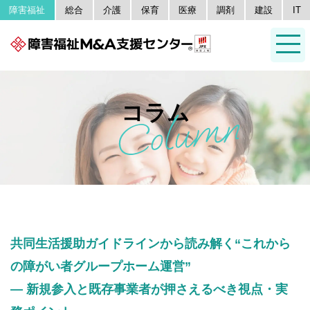
障害福祉
総合
介護
保育
医療
調剤
建設
IT
コラム
共同生活援助ガイドラインから読み解く“これから
の障がい者グループホーム運営”
― 新規参入と既存事業者が押さえるべき視点・実