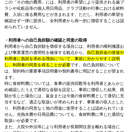
この「その他の費用」には、利用者の希望により提供される歯ブ
ラシや化粧品等の個人用日用品、クラブ活動や行事における材料
費、入浴に係る費用などが含まれます。ただし、利用者の希望を
確認せず一律に提供し、全利用者から画一的に徴収することは認
められていません。
・利用者への自己負担額の確認と同意の取得
利用者から自己負担額を徴収する場合には、利用者の権利擁護お
よび事業運営の透明性を確保する観点から、
自己負担金の使途や
利用者に負担を求める理由について、事前に分かりやすく説明
し、利用者の同意を得ることが必要
です。自己負担額について
は、契約時の重要事項説明書や契約書等に明記することが望まれ
ます。
特に食材料費については、食事の提供回数等を利用者とあらかじ
め確認したうえで適切な金額を設定し、事前に徴収した結果、残
額が生じた場合には、返金または今後の食材料費として適切に充
当するなど、適正な取扱いが求められます。事業者の収入とした
り、利用者の同意なく他の用途に使用することは認められていま
せん。光熱水費や日用品費についても、食材料費に準じた適切な
取扱いが必要です。
また、入院や外泊等により利用者が長期間住居を離れる場合に