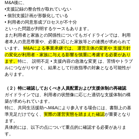
M&A後に、
•支援記録の整合性が取れていない
• 個別支援計画が形骸化している
• 利用者の同意形成プロセスが不十分
といった問題が判明するケースもあります。
また利用者と家族との関係性についてもガイドラインでは、利用
者本人の意思尊重や、必要に応じた家族等との連携が求められて
います。
M&Aによる事業承継では、 運営主体の変更や 支援方針
の変化が利用者・家族に与える影響を慎重に考慮する必要があり
ます。
特に、 説明不足 • 支援内容の急激な変更 は、苦情やトラブ
ルにつながりやすく、結果として行政指導の対象となる可能性が
あります。
（２）特に確認しておくべき人員配置および支援体制の再確認
ガイドラインでは、利用者の状態像に応じた適切な支援体制の構
築が求められています。
特に、共同生活援助へM&Aにより参入する場合には、書類上の基
準充足だけでなく、
実際の運営実態を踏まえた確認
が重要となり
ます。
具体的には、以下の点について重点的に確認する必要がありま
す。