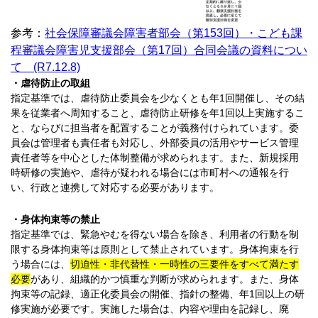
参考：
社会保障審議会障害者部会（第153回）・こども課
程審議会障害児支援部会（第17回）合同会議の資料につい
て (R7.12.8)
・虐待防止の取組
指定基準では、虐待防止委員会を少なくとも年1回開催し、その結
果を従業者へ周知すること、虐待防止研修を年1回以上実施するこ
と、ならびに担当者を配置することが義務付けられています。委
員会は管理者も責任者も対応し、外部委員の活用やサービス管理
責任者等を中心とした体制整備が求められます。また、新規採用
時研修の実施や、虐待が疑われる場合には市町村への通報を行
い、行政と連携して対応する必要があります。
・身体拘束等の禁止
指定基準では、緊急やむを得ない場合を除き、利用者の行動を制
限する身体拘束等は原則として禁止されています。身体拘束を行
う場合には、
切迫性・非代替性・一時性の三要件をすべて満たす
必要
があり、組織的かつ慎重な判断が求められます。また、身体
拘束等の記録、適正化委員会の開催、指針の整備、年1回以上の研
修実施が必要です。実施した場合は、内容や理由を記録し、廃