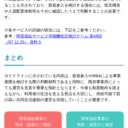
ることも示されており、新規参入を検討する場合には、収支構造
や人員配置体制等を十分に確認したうえで判断することが必要で
す。
※各サービスの詳細の状況には、下記をご参考ください。
参考：
障害福祉サービス等報酬改定検討チーム 第48回
（R7.11.25） 資料５
まとめ
ガイドラインに示されている内容は、新規参入やM&Aによる事業
展開を検討する際の判断材料であると同時に、既存事業所にとっ
ても運営を見直す重要な指針となります。今後も制度動向を踏ま
えながら、利用者の生活を支える視点を大切にし、持続可能で質
の高い共同生活援助の運営を目指していくことが重要です。
障害福祉事業の
障害福祉事業の
売却・譲渡のご相談
買収・譲受のご相談