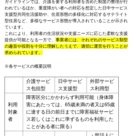
ガイドラインでは、介護を要する利用者を含めた制度の整理が行
われているほか、重度障がい者への対応を想定した日中サービス
支援型共同生活援助や、住居形態の多様化に対応するサテライト
型住居など、多様なサービス形態が導入されていることが示され
ています。
これにより、利用者の生活状況や支援ニーズに応じた柔軟な支援
提供が可能となる一方で、
事業者には、それぞれのサービス類型
の趣旨や役割を十分に理解したうえで、適切に運営を行うことが
求められています。
※各サービスの概要説明
介護サービ
日中サービ
外部サービ
ス包括型
ス支援型
ス利用型
障害区分にかかわらず利用可能（身体障
利用
害にあたっては、65歳未満の者又は65歳
対象
に達する日の前日までに障害福祉サービ
者
ス若しくはこれに準ずるものを利用した
ことがある者に限る）
・世話人に