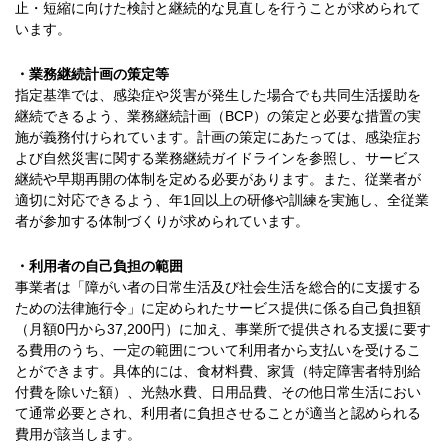
止・短縮に向けた検討と継続的な見直しを行うことが求められて
います。
・業務継続計画の策定等
指定基準では、感染症や災害が発生した場合でも共同生活援助を
継続できるよう、業務継続計画（BCP）の策定と必要な措置の実
施が義務付けられています。計画の策定にあたっては、感染症お
よび自然災害に関する業務継続ガイドラインを参照し、サービス
継続や早期再開の体制を定める必要があります。また、従業者が
適切に対応できるよう、年1回以上の研修や訓練を実施し、全従業
者が参加する体制づくりが求められています。
・利用者の自己負担の範囲
事業者は「障がい者の日常生活及び社会生活を総合的に支援する
ための法律施行令」に定められたサービス提供に係る自己負担額
（月額0円から37,200円）に加え、事業所で提供される支援に要す
る費用のうち、一定の範囲について利用者から支払いを受けるこ
とができます。具体的には、食材料費、家賃（特定障害者特別給
付費を除いた額）、光熱水費、日用品費、その他日常生活におい
て通常必要とされ、利用者に負担させることが適当と認められる
費用が該当します。