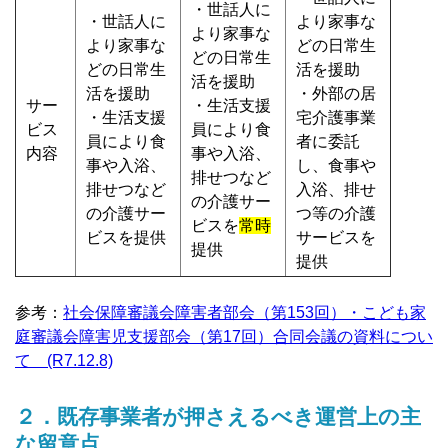
・世話人に
・世話人に
より家事な
より家事な
より家事な
どの日常生
どの日常生
どの日常生
活を援助
活を援助
活を援助
・外部の居
サー
・生活支援
・生活支援
宅介護事業
ビス
員により食
員により食
者に委託
内容
事や入浴、
事や入浴、
し、食事や
排せつなど
排せつなど
入浴、排せ
の介護サー
の介護サー
つ等の介護
ビスを
常時
ビスを提供
サービスを
提供
提供
参考：
社会保障審議会障害者部会（第153回）・こども家
庭審議会障害児支援部会（第17回）合同会議の資料につい
て (R7.12.8)
２．既存事業者が押さえるべき運営上の主
な留意点